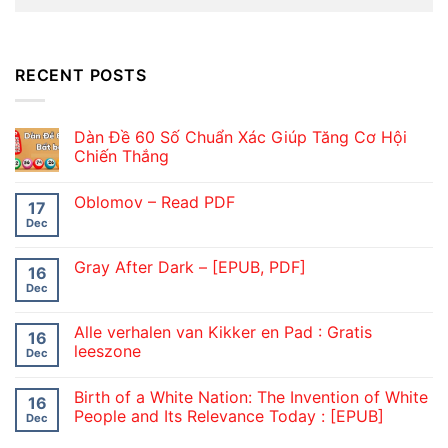
RECENT POSTS
Dàn Đề 60 Số Chuẩn Xác Giúp Tăng Cơ Hội
Chiến Thắng
Oblomov – Read PDF
17
Dec
Gray After Dark – [EPUB, PDF]
16
Dec
Alle verhalen van Kikker en Pad : Gratis
16
leeszone
Dec
Birth of a White Nation: The Invention of White
16
People and Its Relevance Today : [EPUB]
Dec