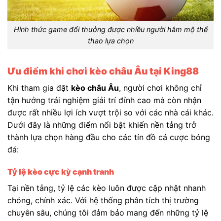
Hình thức game đổi thưởng được nhiều người hâm mộ thể
thao lựa chọn
Ưu điểm khi chơi kèo châu Âu tại King88
Khi tham gia đặt
kèo châu Âu
, người chơi không chỉ
tận hưởng trải nghiệm giải trí đỉnh cao mà còn nhận
được rất nhiều lợi ích vượt trội so với các nhà cái khác.
Dưới đây là những điểm nổi bật khiến nền tảng trở
thành lựa chọn hàng đầu cho các tín đồ cá cược bóng
đá:
Tỷ lệ kèo cực kỳ cạnh tranh
Tại nền tảng, tỷ lệ các kèo luôn được cập nhật nhanh
chóng, chính xác. Với hệ thống phân tích thị trường
chuyên sâu, chúng tôi đảm bảo mang đến những tỷ lệ