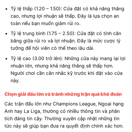
Tỷ lệ thấp (1.20 – 1.50): Cửa đặt có khả năng thắng
cao, nhưng lợi nhuận sẽ thấp. Đây là lựa chọn an
toàn nếu bạn muốn giảm rủi ro.
Tỷ lệ trung bình (1.75 – 2.50): Cửa đặt có tính cân
bằng giữa rủi ro và lợi nhuận. Đây là mức cược lý
tưởng để hội viên có thể theo lâu dài.
Tỷ lệ cao (3.00 trở lên): Những cửa này mang lại lợi
nhuận lớn, nhưng khả năng thắng sẽ thấp hơn.
Người chơi cần cân nhắc kỹ trước khi đặt vào cửa
này.
Chọn giải đấu lớn và tránh những trận quá khó đoán
Các trận đấu lớn như Champions League, Ngoại hạng
Anh hay La Liga, thường có nhiều thông tin và phân
tích đáng tin cậy. Thường xuyên cập nhật những tin
tức này sẽ giúp bạn đưa ra quyết định chính xác hơn.