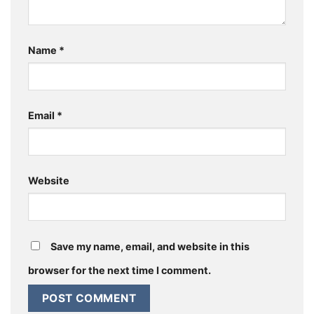
Name
*
Email
*
Website
Save my name, email, and website in this
browser for the next time I comment.