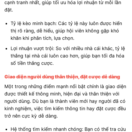
cạnh tranh nhất, giúp tối ưu hóa lợi nhuận từ mỗi lần
đặt.
Tỷ lệ kèo minh bạch: Các tỷ lệ này luôn được hiển
thị rõ ràng, dễ hiểu, giúp hội viên không gặp khó
khăn khi phân tích, lựa chọn.
Lợi nhuận vượt trội: So với nhiều nhà cái khác, tỷ lệ
thắng tại nhà cái luôn cao hơn, giúp bạn tối đa hóa
số tiền thắng cược.
Giao diện người dùng thân thiện, đặt cược dễ dàng
Một trong những điểm mạnh nổi bật chính là giao diện
được thiết kế thông minh, hiện đại và thân thiện với
người dùng. Dù bạn là thành viên mới hay người đã có
kinh nghiệm, việc tìm kiếm thông tin hay đặt cược đều
trở nên cực kỳ dễ dàng.
Hệ thống tìm kiếm nhanh chóng: Bạn có thể tra cứu