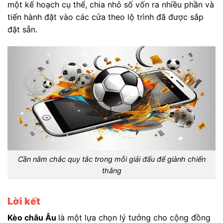
một kế hoạch cụ thể, chia nhỏ số vốn ra nhiều phần và
tiến hành đặt vào các cửa theo lộ trình đã được sắp
đặt sẵn.
Cần nắm chắc quy tắc trong mỗi giải đấu để giành chiến
thắng
Lời kết
Kèo châu Âu
là một lựa chọn lý tưởng cho cộng đồng